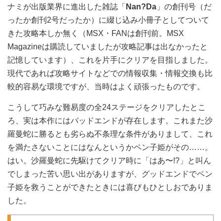
ナミが出版業界に進出した雑誌「
Nan?Da
」の創刊号（だ
ったか創刊2号だったか）に綴じ込み小冊子としてついて
きた攻略本しか無く（MSX・FANは創刊前。MSX
Magazineは購読していましたが攻略記事は出なかったと
記憶しています）、これを片手にクリアを目指しました。
現代であれば攻略サイトなどでの情報収集・情報交換も比
較的容易な環境ですが、当時はよく頑張ったものです。
こうして巧みな難易度の全24ステージをクリアしたとこ
ろ、実は本作にはバッドエンドが存在します。これまた沙
羅曼蛇に勝るとも劣らぬ不条理な条件がありまして、これ
を満たさないことにはなんというかペン子姫がその……。
はい。沙羅曼蛇に先駆けてクリア時に「はあ〜!?」と叫ん
でしまった苦い思い出がありますが、グッドエンドでペン
子姫を救うことができたときには喜びもひとしおでありま
した。