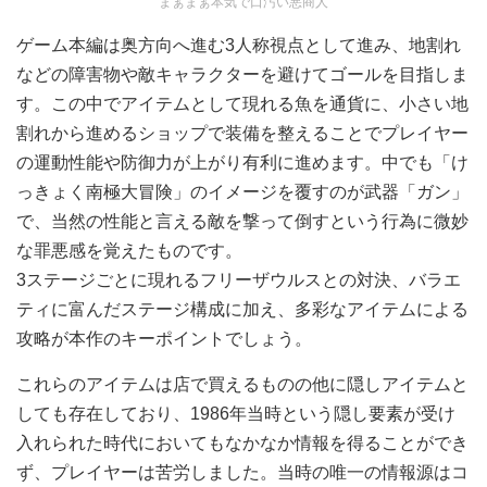
まぁまぁ本気で口汚い悪商人
ゲーム本編は奥方向へ進む3人称視点として進み、地割れ
などの障害物や敵キャラクターを避けてゴールを目指しま
す。この中でアイテムとして現れる魚を通貨に、小さい地
割れから進めるショップで装備を整えることでプレイヤー
の運動性能や防御力が上がり有利に進めます。中でも「け
っきょく南極大冒険」のイメージを覆すのが武器「ガン」
で、当然の性能と言える敵を撃って倒すという行為に微妙
な罪悪感を覚えたものです。
3ステージごとに現れるフリーザウルスとの対決、バラエ
ティに富んだステージ構成に加え、多彩なアイテムによる
攻略が本作のキーポイントでしょう。
これらのアイテムは店で買えるものの他に隠しアイテムと
しても存在しており、1986年当時という隠し要素が受け
入れられた時代においてもなかなか情報を得ることができ
ず、プレイヤーは苦労しました。当時の唯一の情報源はコ