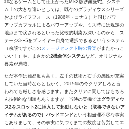
非なるゲームとして仕上がったMSX版沙羅曼蛇。システ
ム上の大きな違いとしては、既存のグラディウスシリーズ
およびライフフォース（1986年・コナミ）と同じパワー
アップカプセルによるパワーアップや、ミス時には規定の
地点まで戻されるといった比較的馴染み深いものから、ス
テージ3〜5をプレイヤー自身で選択できるというシステム
（余談ですがこの
ステージセレクト時の音楽
がまたかっこ
いい！）や、まさかの
2機合体システム
など、オリジナル
要素が満載。
ただ本作は難易度も高く、左手の技術と右手の感性が充実
していた当時ならともかく、2015年の今クリアしろと言
われても厳しさを感じます。またクリアに関してはもちろ
ん技術的な問題もありますが、当時の実機では
グラディウ
ス2をスロット2に挿入して起動しないと（取得できないア
イテムがあるので）バッドエンド
という相当理不尽な事実
もありまして、その事実に気づくまでの数度は苦労してエ