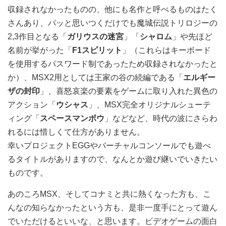
収録されなかったものの、他にも名作と呼べるものはたく
さんあり、パッと思いつくだけでも魔城伝説トリロジーの
2,3作目となる「
ガリウスの迷宮
」「
シャロム
」や先ほど
名前が挙がった「
F1スピリット
」（これらはキーボード
を使用するパスワード制であったため収録されなかったと
か）、MSX2用としては王家の谷の続編である「
エルギー
ザの封印
」、喜怒哀楽の要素をゲームに取り入れた異色の
アクション「
ウシャス
」、MSX完全オリジナルシューテ
ィング「
スペースマンボウ
」などなど、時代の波にさらわ
れるには惜しくて仕方がありません。
幸いプロジェクトEGGやバーチャルコンソールでも遊べ
るタイトルがありますので、なんとか遊び継いでいきたい
ものです。
あのころMSX、そしてコナミと共に熱くなった方も、こ
んなの知らなかったという方も、是非一度手にとって遊ん
でいただけるといいな、と思います。ビデオゲームの面白