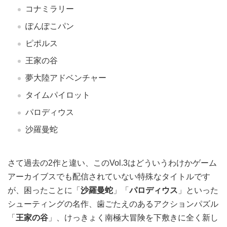
コナミラリー
ぽんぽこパン
ピポルス
王家の谷
夢大陸アドベンチャー
タイムパイロット
パロディウス
沙羅曼蛇
さて過去の2作と違い、このVol.3はどういうわけかゲーム
アーカイブスでも配信されていない特殊なタイトルです
が、困ったことに「
沙羅曼蛇
」「
パロディウス
」といった
シューティングの名作、歯ごたえのあるアクションパズル
「
王家の谷
」、けっきょく南極大冒険を下敷きに全く新し