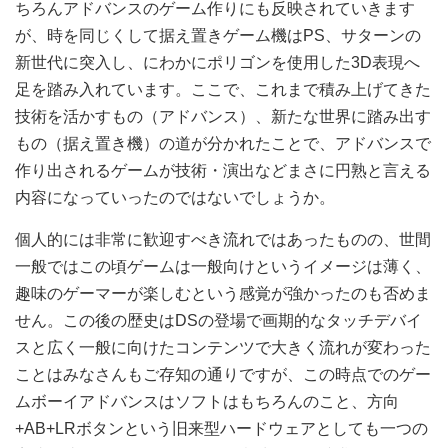
ちろんアドバンスのゲーム作りにも反映されていきます
が、時を同じくして据え置きゲーム機はPS、サターンの
新世代に突入し、にわかにポリゴンを使用した3D表現へ
足を踏み入れています。ここで、これまで積み上げてきた
技術を活かすもの（アドバンス）、新たな世界に踏み出す
もの（据え置き機）の道が分かれたことで、アドバンスで
作り出されるゲームが技術・演出などまさに円熟と言える
内容になっていったのではないでしょうか。
個人的には非常に歓迎すべき流れではあったものの、世間
一般ではこの頃ゲームは一般向けというイメージは薄く、
趣味のゲーマーが楽しむという感覚が強かったのも否めま
せん。この後の歴史はDSの登場で画期的なタッチデバイ
スと広く一般に向けたコンテンツで大きく流れが変わった
ことはみなさんもご存知の通りですが、この時点でのゲー
ムボーイアドバンスはソフトはもちろんのこと、方向
+AB+LRボタンという旧来型ハードウェアとしても一つの