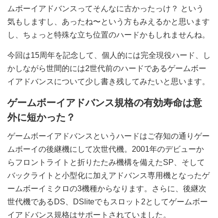
ムボーイアドバンスってそんなに古かったっけ？ という
気もしますし、あったね〜という方もみえるかと思います
し、ちょっと特殊な立ち位置のハードかもしれませんね。
今回は15周年を記念して、個人的には完全現役ハード、し
かしながら世間的には2世代前のハードであるゲームボー
イアドバンスについて少し書き残してみたいと思います。
ゲームボーイアドバンス規格の有効寿命は意
外に短かった？
ゲームボーイアドバンスというハードはご存知の通りゲー
ムボーイの後継機にして次世代機。2001年のデビューか
らフロントライトと折りたたみ機構を備えたSP、そして
バックライトと小型化に加えアドバンス専用機となったゲ
ームボーイミクロの3機種からなります。さらに、後継次
世代機であるDS、DSliteでもスロット2としてゲームボー
イアドバンス規格はサポートされていました。