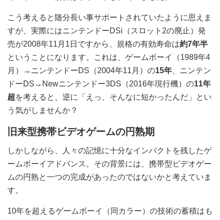
こう考えると随分長い事サポートされていたように思えま
すが、実際にはニンテンドーDSi（スロット2の廃止）発
売が2008年11月1日ですから、規格の有効寿命は
約7年半
ということになります。これは、ゲームボーイ（1989年4
月）→ニンテンドーDS（2004年11月）の
15年
、ニンテン
ドーDS→Newニンテンドー3DS（2016年現行機）の
11年
超
を考えると、逆に「えっ、そんなに短かったんだ」とい
う気がしませんか？
旧来型携帯ビデオゲームの円熟期
しかしながら、人々の記憶に十分なインパクトを残したゲ
ームボーイアドバンス。その背景には、携帯型ビデオゲー
ムの円熟と一つの完成があったのではないかと考えていま
す。
10年を超えるゲームボーイ（同カラー）の技術の蓄積はも