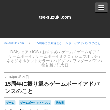
tee-suzuki.com
tee-suzuki.com
15周年に振り返るゲームボーイアドバンスのこと
DSiウェア
iOS
おすすめ
ゲーム
ゲームギア
ゲームボーイ
ゲームボーイミクロ
シュウオッチ
ネオジオポケットカラー
ハドソン
ワンダースワン
復刻版
記念日
2016年03月21日
15周年に振り返るゲームボーイアドバ
ンスのこと
ゲーム
ゲームボーイアドバンス
記念日