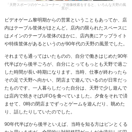
「天野スポーツのゲームコーナー」で画像検索をすると、いろんな天野の風
景が...
ビデオゲーム黎明期からの営業ということもあってか、店
内はテーブル筐体がほとんど。店内の限られたスペースに
はメインのテーブル筐体のほかに、店内奥にアップライト
や特殊筐体があるというのが90年代の天野の風景でした。
それまでも通ってはいたものの、自分で働きはじめた90年
代半ばから後半ごろが、自分にとってもっとも天野で過ご
した時間が長い時期になります。当時、仕事が終わったら
その足で天野へ向かい、閉店まで遊んでいるのが日常だっ
たものです。一人暮らしだった自分は、天野で少し遊んで
は店内で焼きそばUFOを食べていました。夕食をそれで済
ませて、0時の閉店までずっとゲームを遊んだり、眺めた
り、話したりしていたのでした。
90年代半ばから後半といえば、当時を知る方はピンとくる