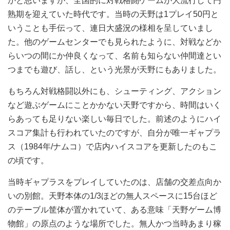
かと思いますが、全国的に対戦格闘ゲームが大流行して円
熟期を迎えていた時代です。当時の天野は1プレイ50円と
いうことも手伝って、連日大盛況の様相を呈していまし
た。他のゲームセンターでも見られたように、対戦などか
らいつの間にか仲良くなって、名前も知らない仲間達とい
つまでも遊び、話し、という光景が天野にもありました。
もちろん対戦格闘以外にも、シューティング、アクション
など遊ぶゲームにことかかない天野ですから、時間はいく
らあっても足りない楽しい毎日でした。前述のようにハイ
スコア集計も行われていたのですが、自分が唯一ギャプラ
ス（1984年/ナムコ）で店内ハイスコアを更新したのもこ
の頃です。
当時ギャプラスをプレイしていたのは、店舗の交差点向か
いの別館。天野本体の1/3ほどの無人スペースに15台ほど
のテーブル筐体が置かれていて、ある意味「天野ゲーム博
物館」の原点のような場所でした。無人かつ当時あまり稼