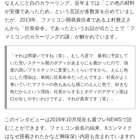
なえんじと白のカラーリング。近年までは「この色の材料
が安価であったため」という言説が多数派を占めていまし
たが、2013年、ファミコン開発責任者である上村雅之さ
んから「社長命令」であったというお話が出たことで「フ
ァミコンのカラーリングの謎」が解かれています。
「それは間違いですね（笑）。むしろ逆で、最初に予定して
いた安いスチール製のボディがあまりにも脆かったので、強
度の高いプラスチックに変更したくらいですから。えんじ色
にした理由は、単純に社長命令だったんですよ。社長がよく
巻いていたマフラーの色もあんな感じのえんじ色で、好きな
色だからという理由。社長からするとボディのデザイン面は
口が出しやすいわけですよ。それが真実です（笑）」
このインタビューは2016年10月現在も週プレNEWSで読
むことができます。ファミコン命名の由来、IIコンマイク
はなぜ搭載されたかなど興味深い内容も含まれていますの